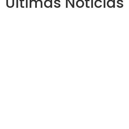
Últimas Noticias
Ver Más
No
In
Ec